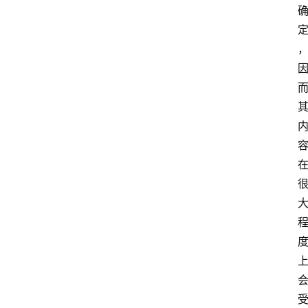
文
史
哲