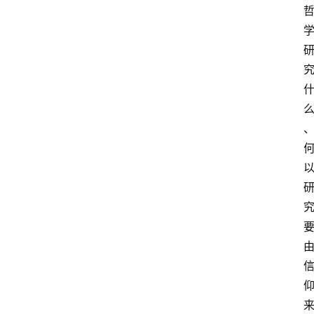
线
阅
读
名
什
家
讲
登录
注册
演
散
文
随
笔
漫
谈
西
方