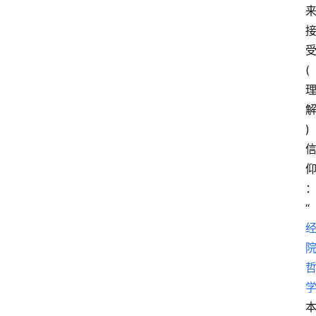
(
)
“