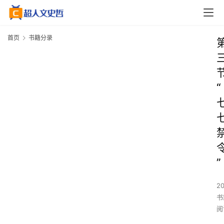
首页
书籍分录
“
”
2
书
阅