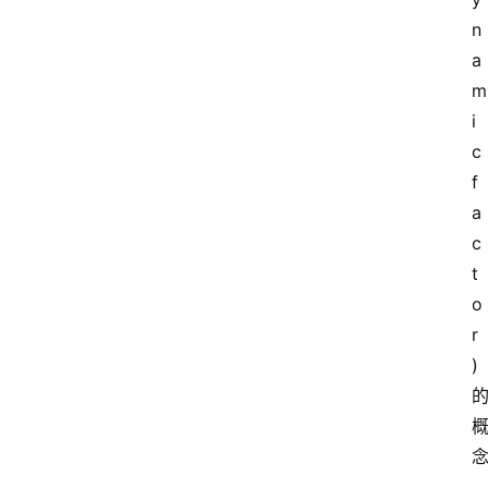
n
a
m
i
c 
f
a
c
t
o
r
)