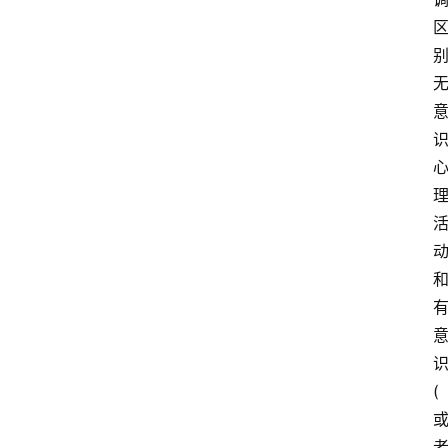
名
家
讲
登录
注册
演
散
文
随
笔
漫
有
谈
西
方
(
文
史
哲