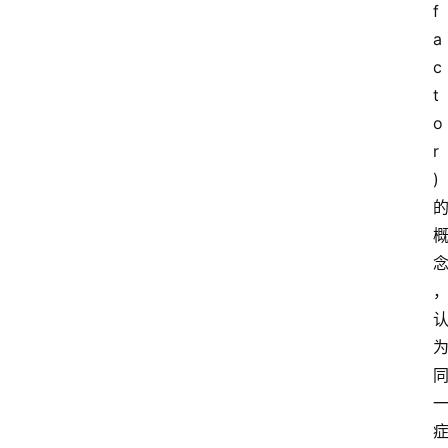
f
a
c
t
o
r
)
同