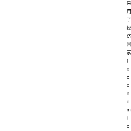
(
e
c
o
n
o
m
i
c 