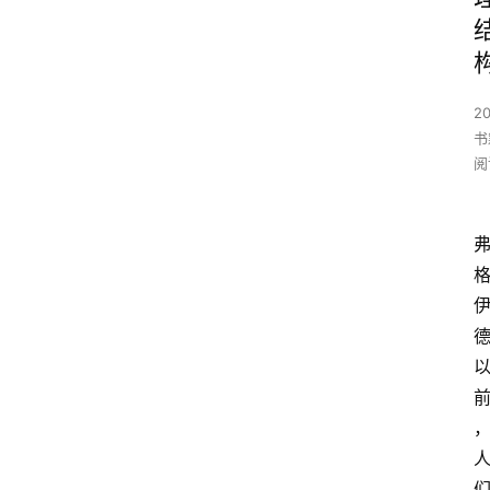
2
书
阅