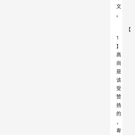
文
。
【
1
】 
高
尚
是
该
受
赞
扬
的
，
卑