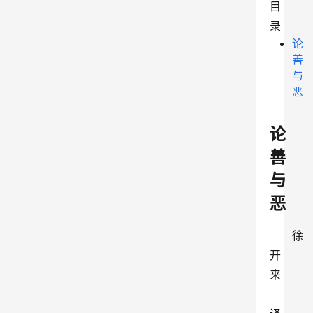
目
录
论
善
与
恶
论
善
与
恶
徐
开
来