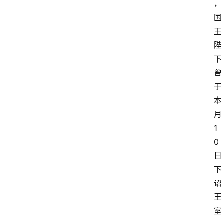
首
页
超
人
1
书
0
单
在
线
阅
读