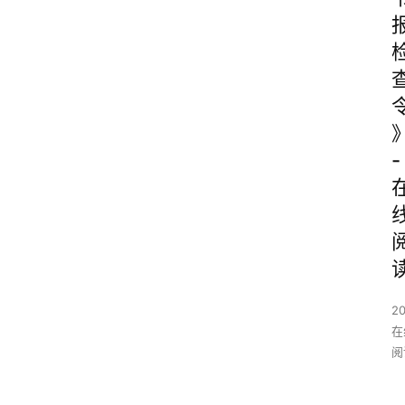
-
2
在
阅