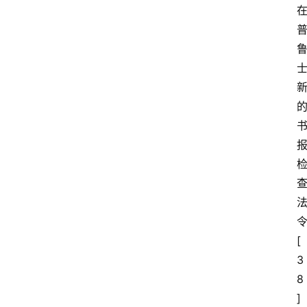
[
3
8
]