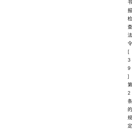
[
3
9
]
2