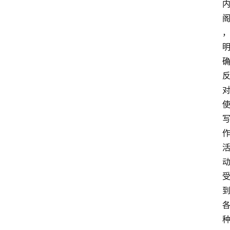
名
家
讲
登录
注册
演
散
文
随
笔
漫
谈
西
方
文
史
哲