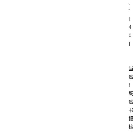
”
[
4
0
]