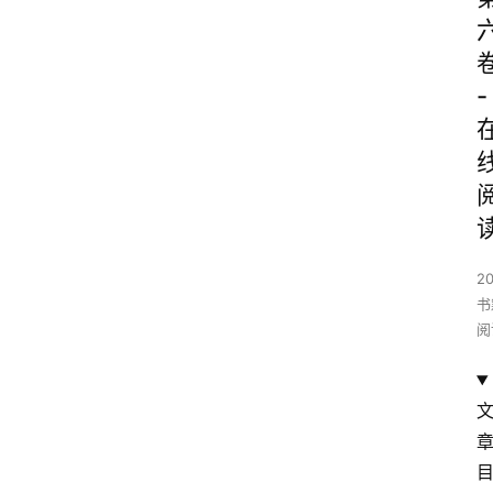
-
2
书
阅