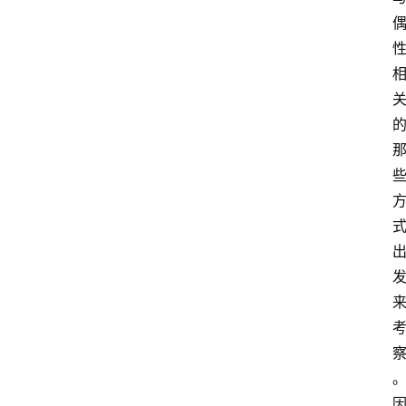
读
名
家
讲
登录
注册
演
散
文
随
笔
漫
谈
西
方
文
史