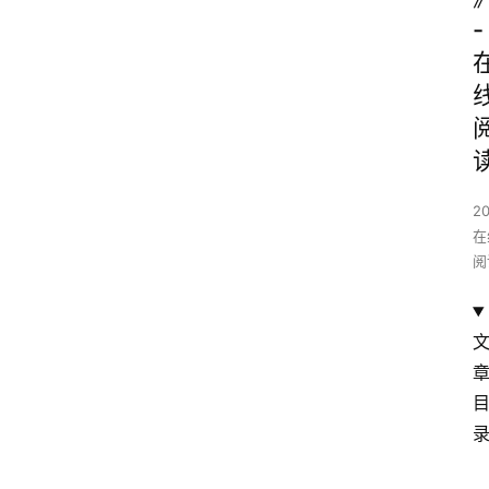
-
2
在
阅