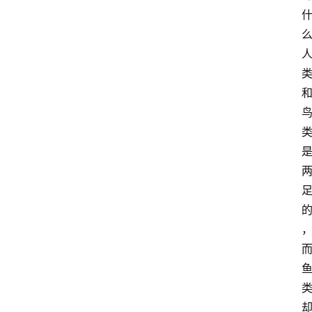
在
线
阅
读
名
家
讲
登录
注册
演
散
文
随
笔
漫
谈