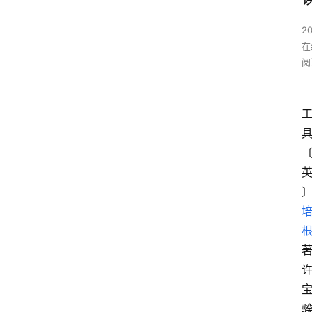
2
在
阅
具
著