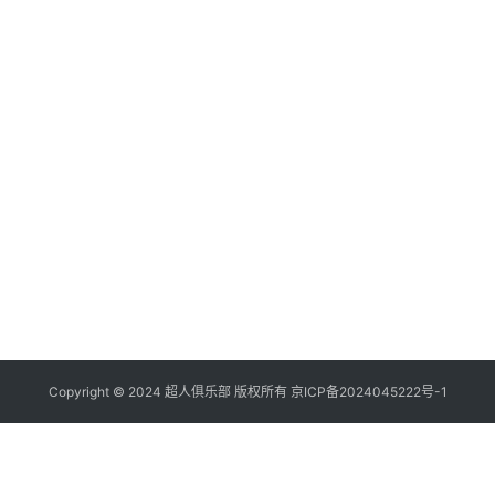
2
特
版
巴
译
陈
城
版
映
第
腊
《
希
⼈
时
腊
张
质
特
在
喜
质
龙
帝
战
读
集
正
在
20
束
《
年
邓
督
人
1
斯
中
本
无
亚
德
名
⼀
人
论
部
教
中
分
场
袂
经
线
人
荐
在
阐
王
地
读
《
⾄
译
20
时
题
异
线
年
【
英
3
一
的
真
代
难
质
Copyright © 2024 超人俱乐部 版权所有
京ICP备2024045222号-1
些
洛
正
依
说
攻
哲
的
在
后
门
的
可
德
张
体
线