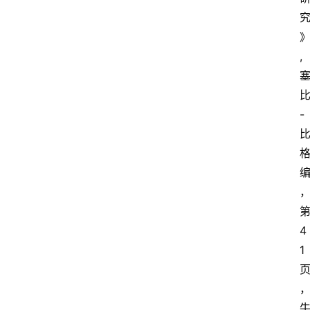
,
-
4
1