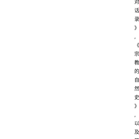
,
的
首
页
超
人
,
书
单