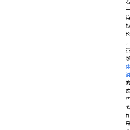
在
线
阅
读
名
家
讲
登录
注册
演
散
文
随
笔
漫
谈
西