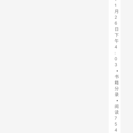
1
月
2
6
日
下
午
4
:
0
3
•
书
籍
分
录
•
阅
读
7
5
4