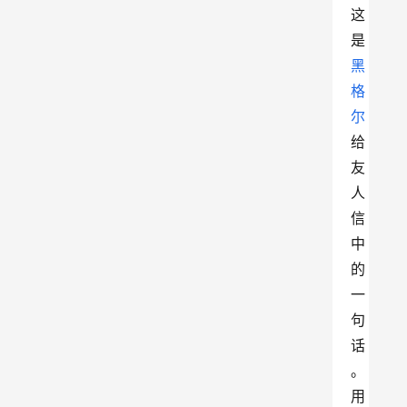
这
是
黑
格
尔
给
友
人
信
中
的
一
句 
话
。
用