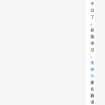
不
过
了
。
前
面
讲
过
，
黑
格
尔
匿
名
翻
译