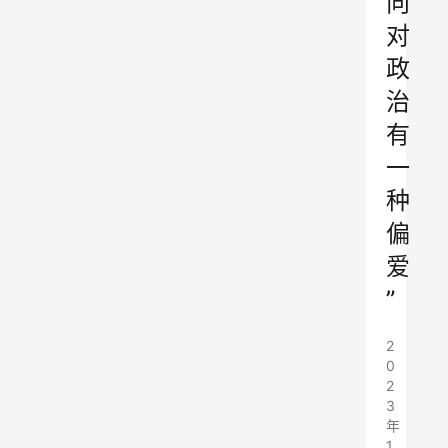
向
对
政
治
有
一
种
偏
爱
”
2
0
2
3
年
1