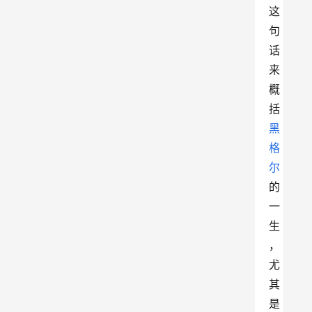
这
句
话
来
概
括
黑
格
尔
的
一
生
，
尤
其
是