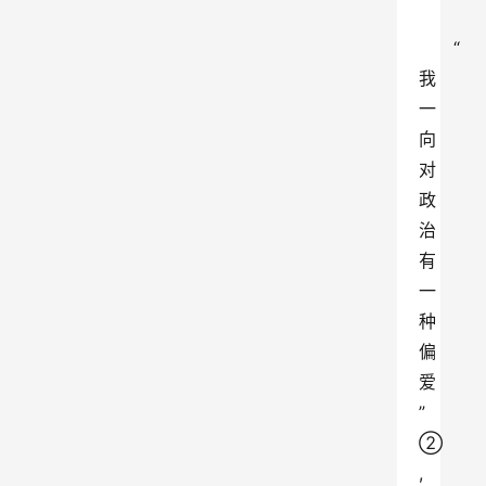
“
我
一
向
对
政
治
有
一
种
偏
爱
”
②
,