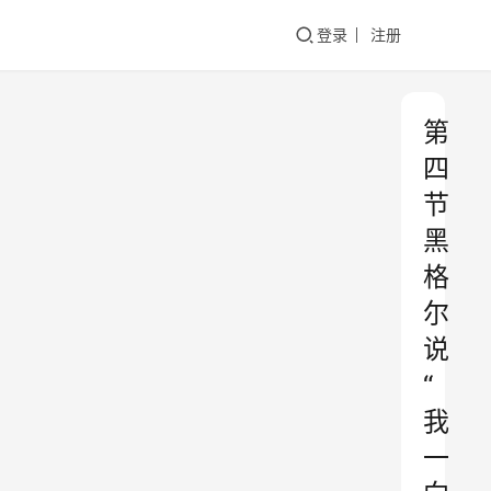
登录
注册
第
四
节
黑
格
尔
说
“
我
一