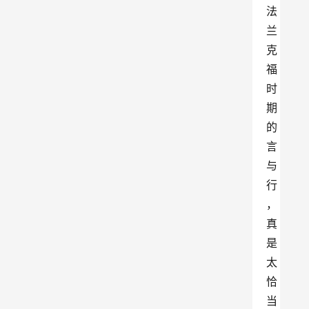
法
兰
克
福
时
期
的
言
与
行
， 
真
是
太
恰
当