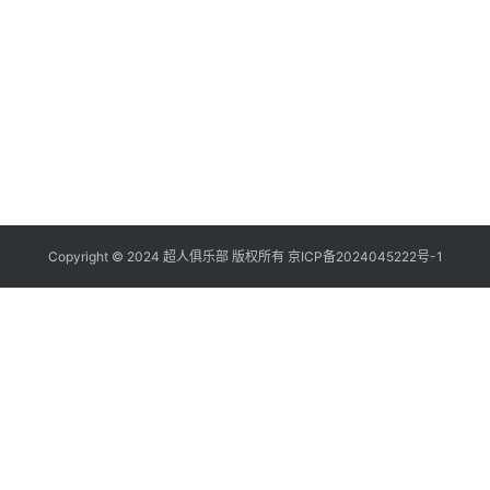
知
史
说
年
20
而
一
后
年
的
以
倡
月
容
概
已
日
宣
只
的
去
实
第
揭
部
多
主
次
段
是
其
思
界
理
的
书
到
想
战
中
分
理
面
并
后
20
假
共
的
年
力
随
相
月
卷
馈
他
否
日
反
Φ
息
Copyright © 2024 超人俱乐部 版权所有
京ICP备2024045222号-1
哲
科
们
η
有
观
价
的
ao
指
推
的
验
或
别
到
罗
证
“
的
理
主
它
理
不
政
的
当
(π
外
治
落
先
á
本
宗
科
包
v
正
以
技
自
在
的
自
的
理