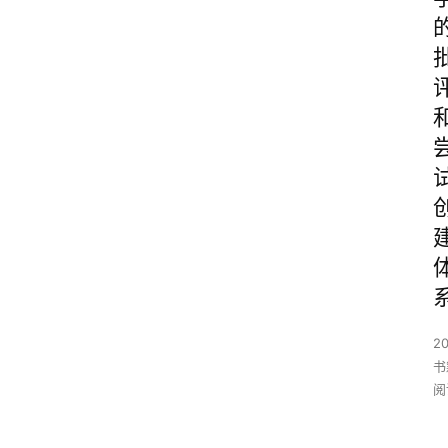
2
书
阅