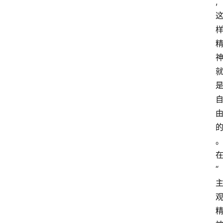
,
。
“