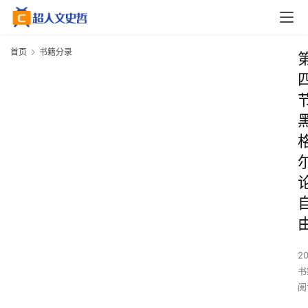
首页
书籍分录
2
书
阅