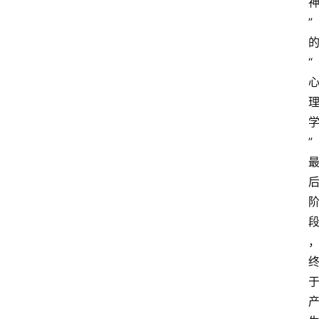
”
“
”