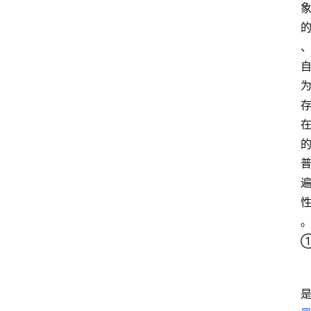
阅
读
名
家
讲
登录
注册
演
散
文
随
笔
漫
谈
西
方
文