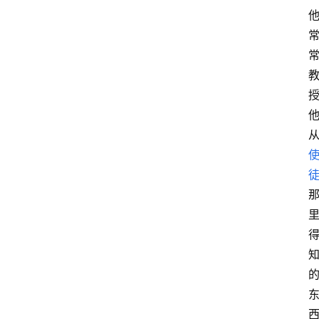
文
史
哲