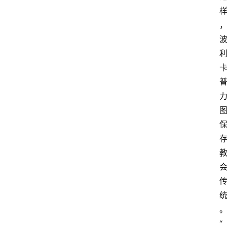
线
阅
读
名
家
讲
登录
注册
演
散
文
随
笔
漫
谈
西
方
“