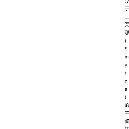
(
S
m
y
r
n
a
)