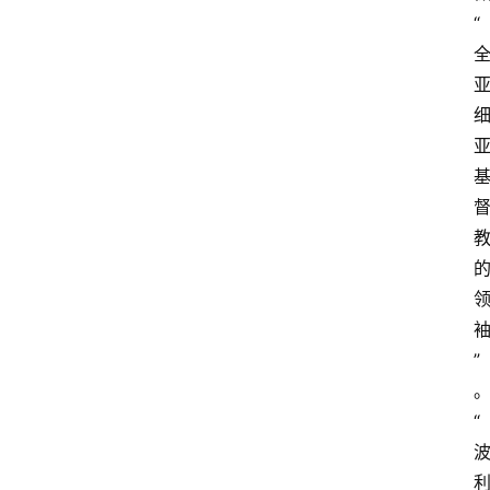
“
”
“