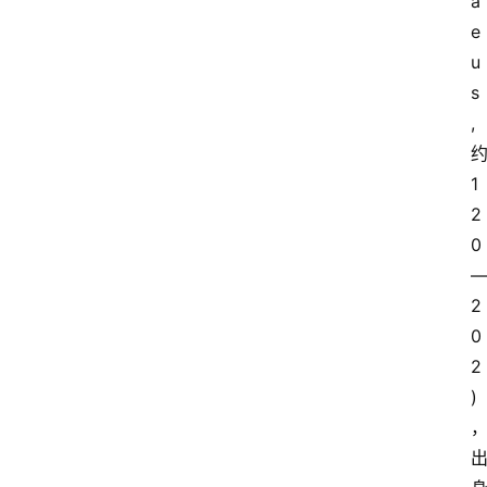
a
e
u
s
,
1
2
0
2
0
2
)