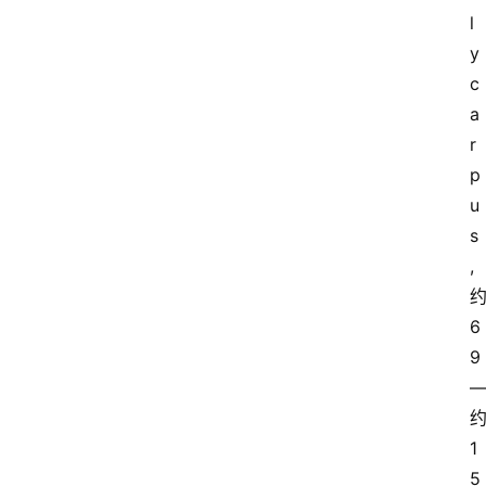
l
y
c
a
r
p
u
s
,
6
9
1
5