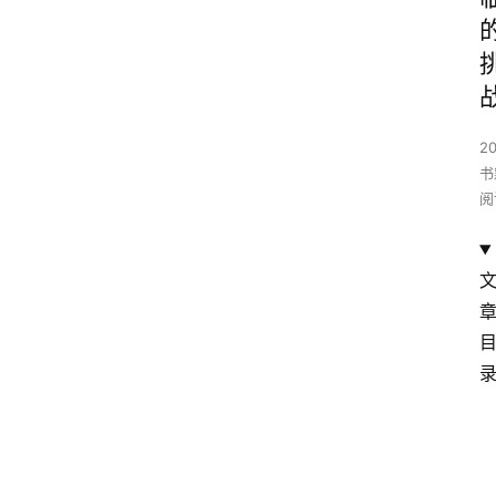
2
书
阅