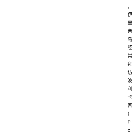
(
P
o