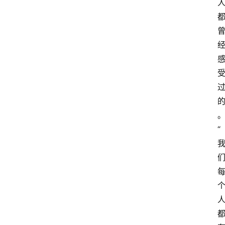
读
名
家
讲
登录
注册
演
散
文
随
“
笔
漫
谈
西
方
人
文
史