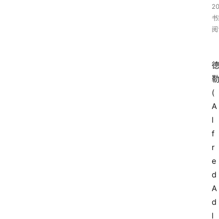
2
书
阅
(
A
l
f
r
e
d 
A
d
l