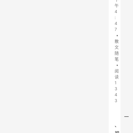
午
4
:
4
7
•
散
文
随
笔
•
阅
读
1
3
4
3
一
、