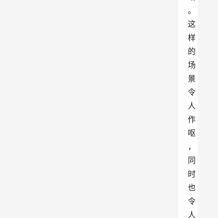
。
这
样
的
场
景
令
人
作
呕
，
同
时
也
令
人