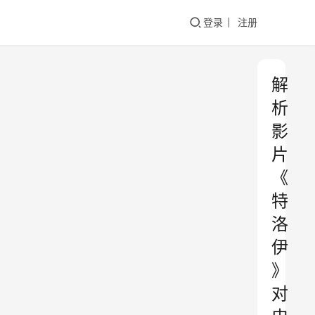
登录
注册
解
析
影
片
《
特
洛
伊
》
对