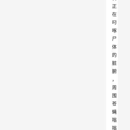
正
在
叼
啄
尸
体
的
脏
腑
，
周
围
苍
蝇
嗡
嗡