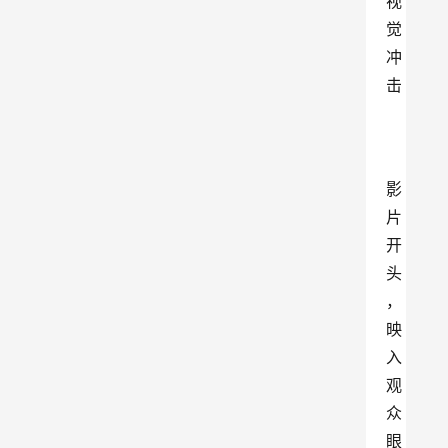
视
觉
冲
击
影
片
开
头
，
映
入
观
众
眼