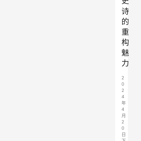
史
诗
的
重
构
魅
力
2
0
2
4
年
4
月
2
0
日
下