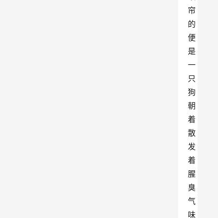
帘
的
便
是
一
只
狗
朝
着
散
发
着
腥
臭
气
味