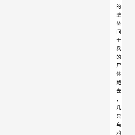
的
壁
垒
间
士
兵
的
尸
体
跑
去
，
几
只
乌
鸦