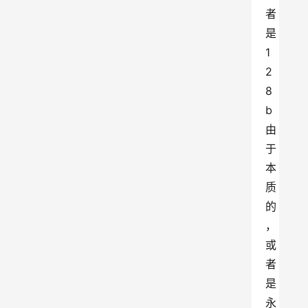
者
是
1
2
8
b
由
于
本
质
的
，
或
者
是
永