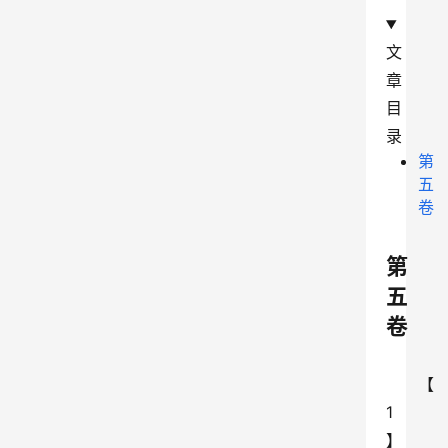
文
章
目
录
第
五
卷
第
五
卷
【
1
】