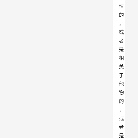
恒
的
，
或
者
是
相
关
于
他
物
的
，
或
者
是