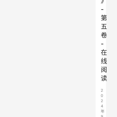
》
-
第
五
卷
-
在
线
阅
读
2
0
2
4
年
9