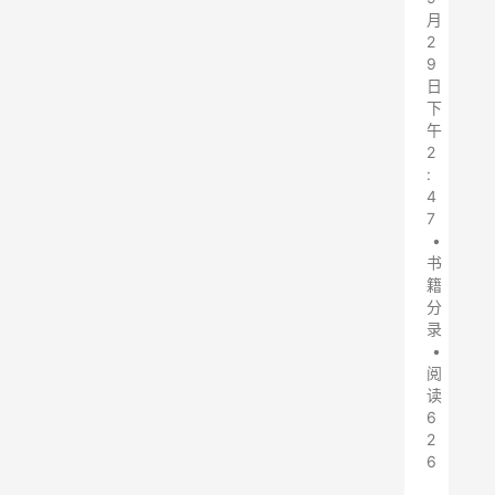
月
2
9
日
下
午
2
:
4
7
•
书
籍
分
录
•
阅
读
6
2
6