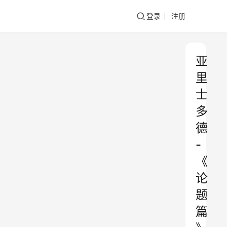
登录
注册
亚
里
士
多
德
-
《
论
题
篇