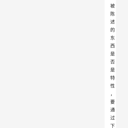
被
陈
述
的
东
西
是
否
是
特
性
，
要
通
过
下