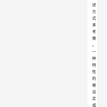
述
方
式
来
考
察
。
一
种
特
性
的
被
设
定
或