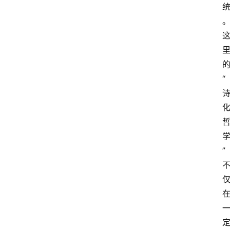
的
“
”