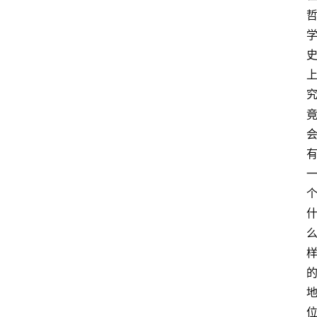
名
家
讲
登录
注册
演
散
文
随
笔
一
漫
谈
西
方
文
史
哲