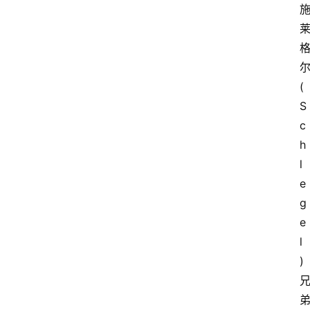
(
S
c
h
l
e
g
e
l
)
兄