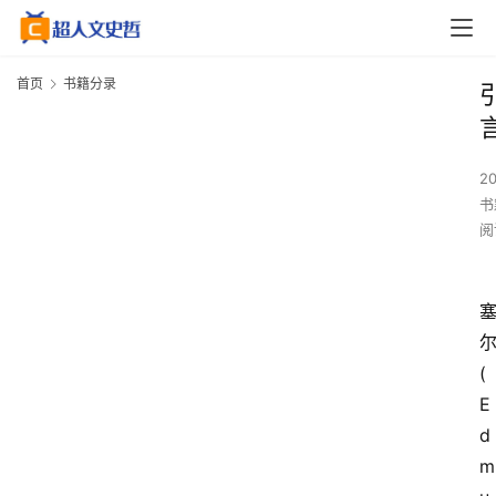
首页
书籍分录
2
书
阅
(
E
d
m