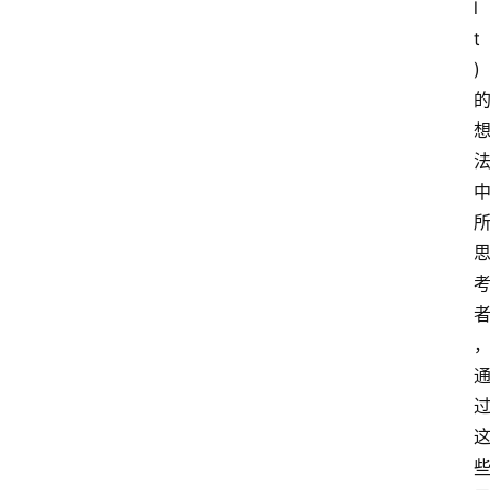
l
t
)
，