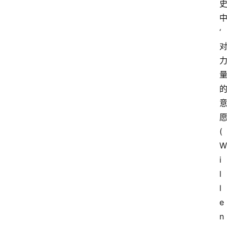
‘
愿
(
W
i
l
l
e
n 