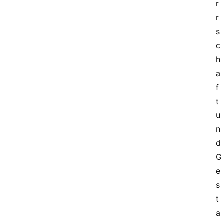
r
r
s
c
h
a
f
t 
u
n
d 
G
e
s
t
a