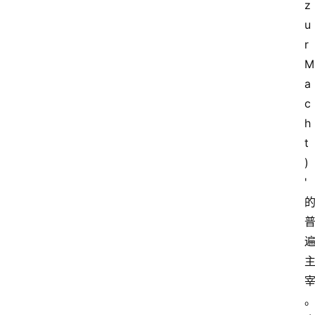
z
u
r 
M
a
c
h
t
)
'