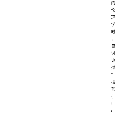
“
(
t
e