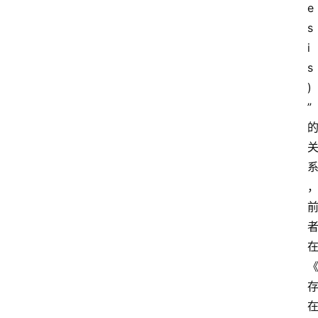
e
s
i
s
)
”