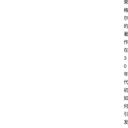
首
页
3
超
0
人
书
单
在
线
阅
读