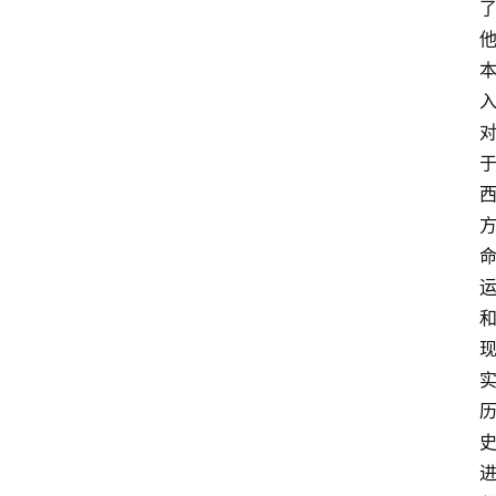
名
家
讲
登录
注册
演
对
散
文
随
笔
漫
谈
西
方
文
史
哲