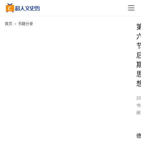
首页
书籍分录
2
书
阅