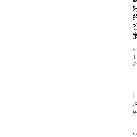
2
未
阅
|