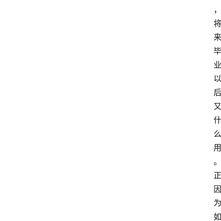
读
名
家
讲
登录
注册
演
散
文
随
笔
漫
谈
西
方
文
史