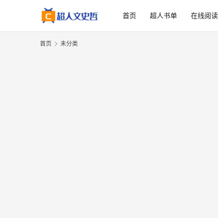
首页
超人书单
在线阅
首页
未分类