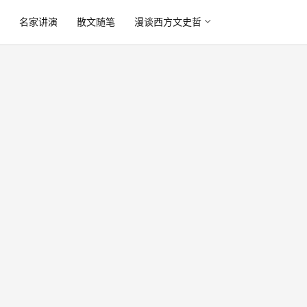
读
名家讲演
散文随笔
漫谈西方文史哲