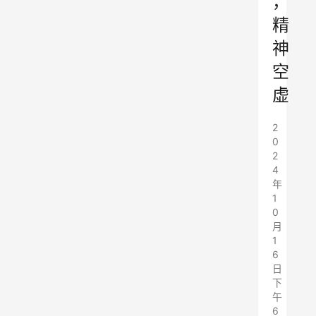
，
精
神
空
虚
2
0
2
4
年
1
0
月
1
6
日
下
午
6