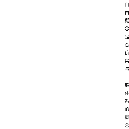
书
单
在
念
线
阅
读
名
家
讲
登录
注册
演
散
文
随
笔