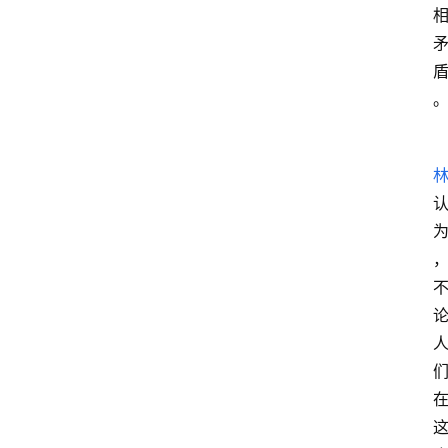
漫
谈
西
方
文
史
哲