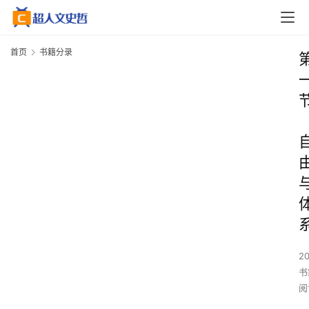
首页
书籍分录
2
书
阅