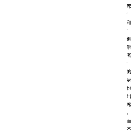
’
和
‘
’