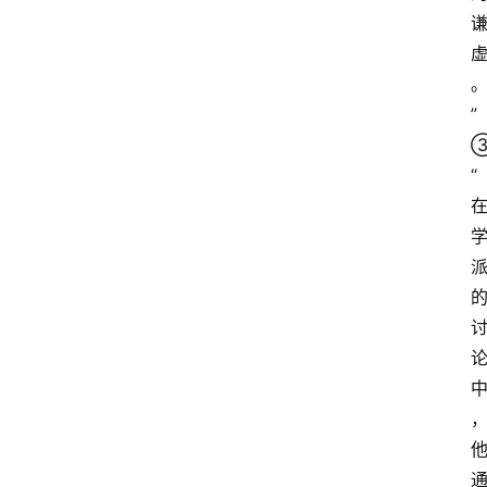
家
讲
登录
注册
演
”
散
③
文
“
随
笔
漫
谈
西
方
文
史
哲