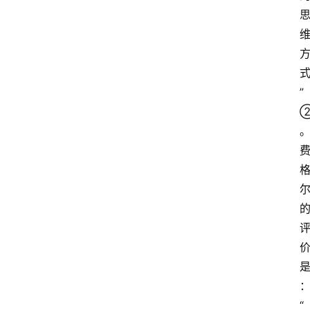
”
：
“