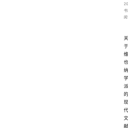
2
书
阅