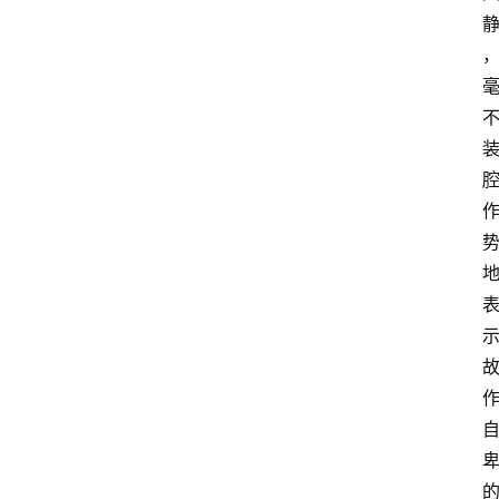
首
页
超
人
书
单
在
线
阅
读
名