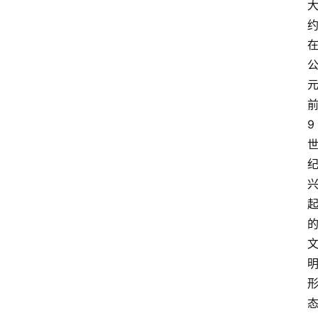
笔
漫
谈
西
方
文
9
史
哲