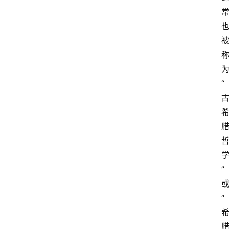
“
”
“