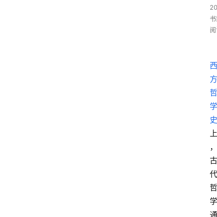
2
书
阅