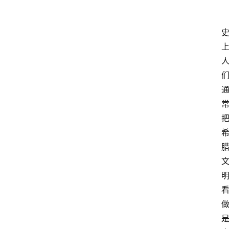
超
人
书
单
在
线
阅
读
名
家
讲
登录
注册
演
散
文
随