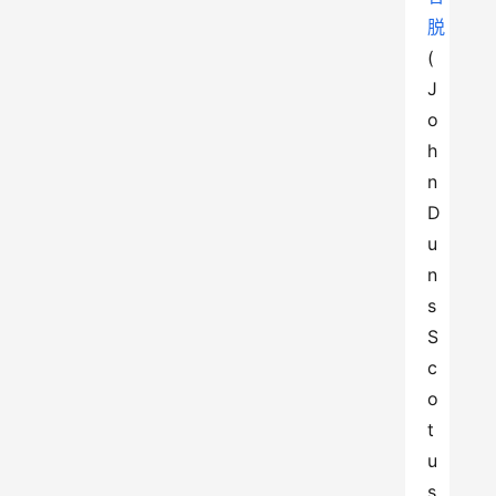
脱
(
J
o
h
n 
D
u
n
s 
S
c
o
t
u
s