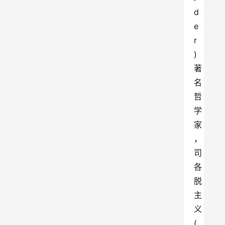
d
e
r
)
著
名
哲
学
家
，
司
各
脱
主
义
(