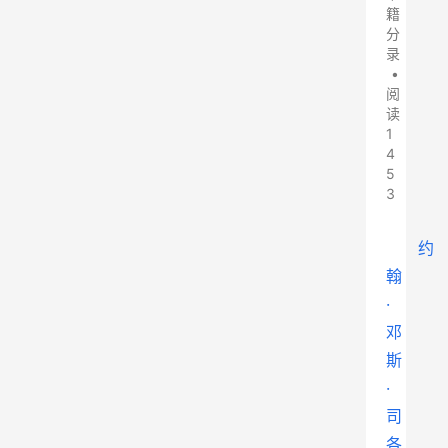
籍
分
录
•
阅
读
1
4
5
3
约
翰
·
邓
斯
·
司
各