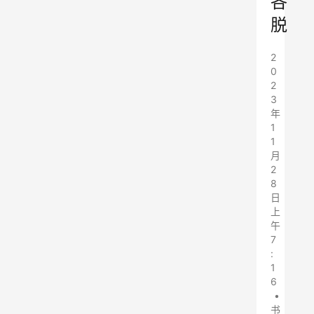
各
脱
2
0
2
3
年
1
1
月
2
8
日
上
午
7
:
1
6
•
书