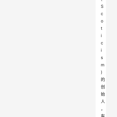
S
c
o
t
i
c
i
s
m
)
的
创 
始
人
，
有