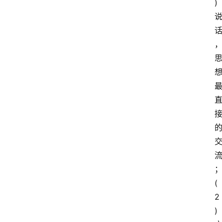
)
读
名
家
讲
登录
注册
演
散
文
随
笔
漫
谈
西
(
方
2
文
) 
史