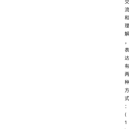
首
页
超
人
书
单
在
(
线
1
阅