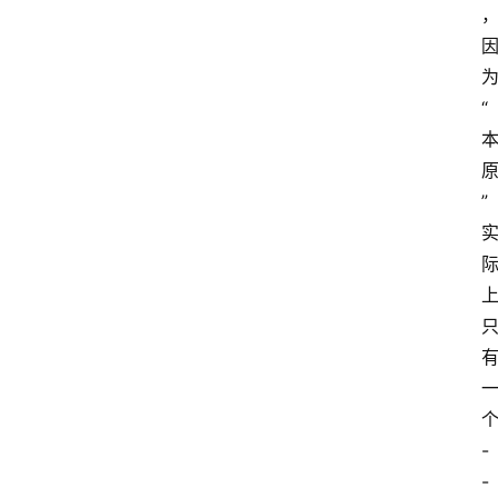
“
”
-
-