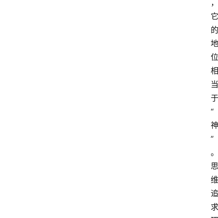
的
“
”