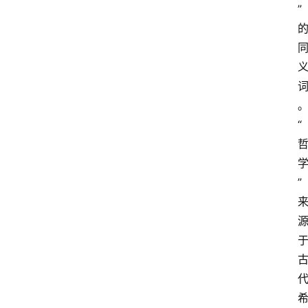
”
“
”
古