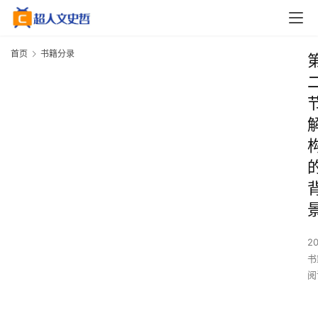
首页
书籍分录
2
书
阅