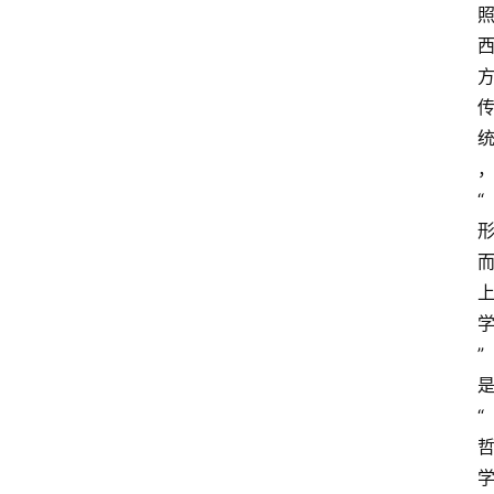
“
”
“