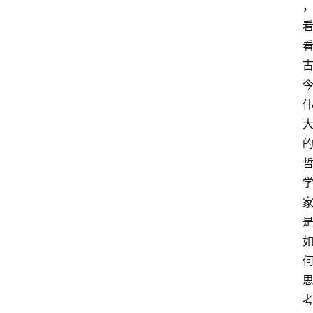
在
线
阅
读
名
家
讲
登录
注册
演
散
文
随
笔
漫
谈
西