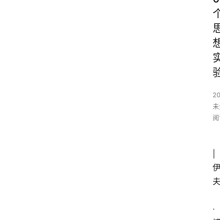
2
未
阅
|
·