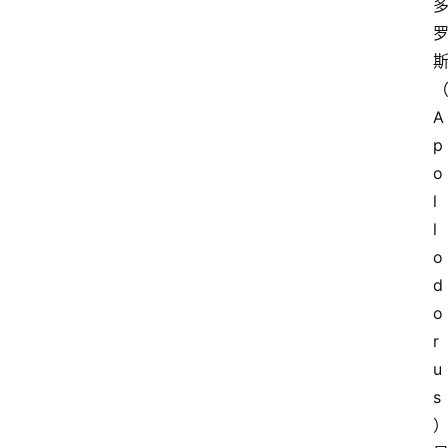
A
p
o
l
l
o
d
o
r
u
s