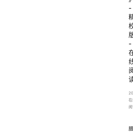
-
-
2
在
阅