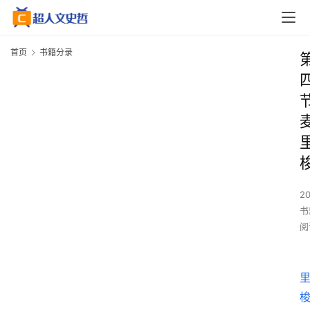
首页
书籍分录
2
书
阅