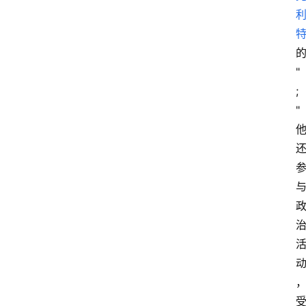
"
;
"