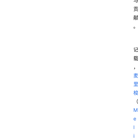
阅
读
名
家
讲
登录
注册
演
散
文
随
笔
漫
M
谈
西
e
方
l
文
i