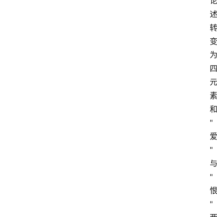
"
"
"
"