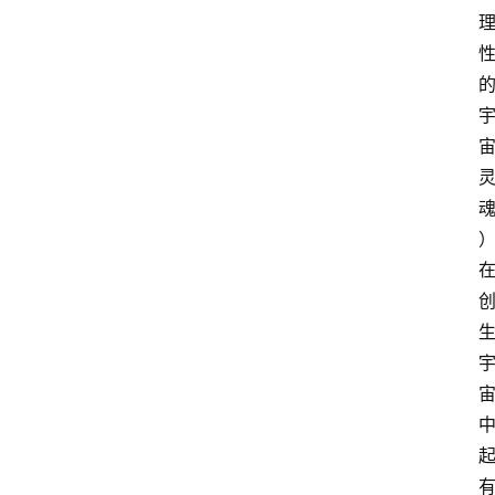
阅
读
名
家
讲
登录
注册
演
散
文
随
笔
漫
谈
西
方
文